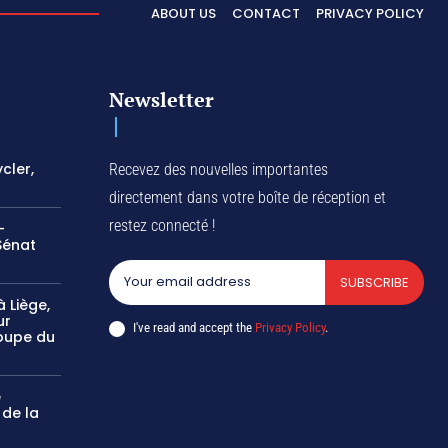
ABOUT US
CONTACT
PRIVACY POLICY
Newsletter
cler,
Recevez des nouvelles importantes
directement dans votre boîte de réception et
restez connecté !
-
Sénat
SUBSCRIBE
 Liège,
ur
I've read and accept the
Privacy Policy
.
oupe du
e
 de la