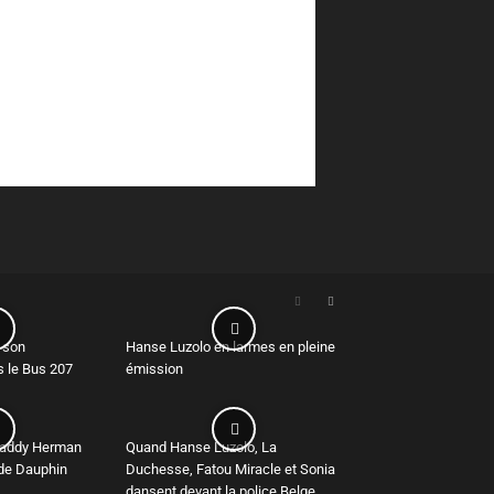
 son
Hanse Luzolo en larmes en pleine
s le Bus 207
émission
Daddy Herman
Quand Hanse Luzolo, La
de Dauphin
Duchesse, Fatou Miracle et Sonia
dansent devant la police Belge