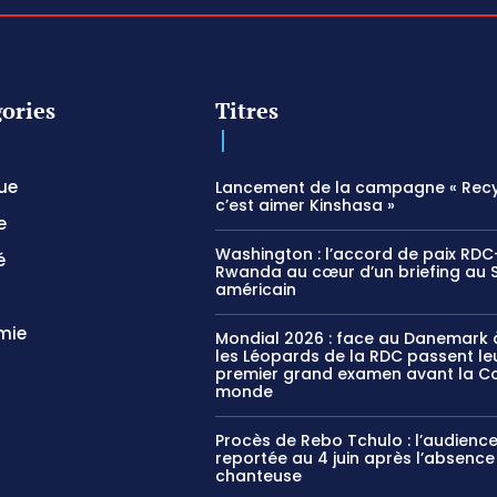
ories
Titres
que
Lancement de la campagne « Recy
c’est aimer Kinshasa »
e
Washington : l’accord de paix RDC
é
Rwanda au cœur d’un briefing au 
américain
mie
Mondial 2026 : face au Danemark à
les Léopards de la RDC passent le
premier grand examen avant la C
monde
Procès de Rebo Tchulo : l’audienc
reportée au 4 juin après l’absence
chanteuse