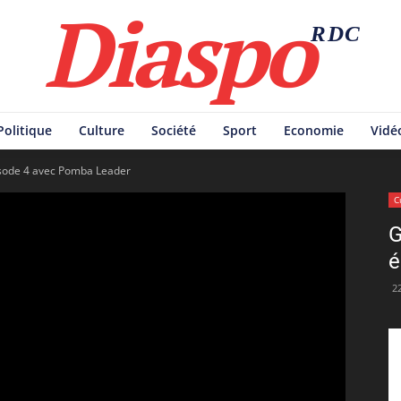
Diaspo
RDC
Politique
Culture
Société
Sport
Economie
Vidé
isode 4 avec Pomba Leader
C
G
é
2