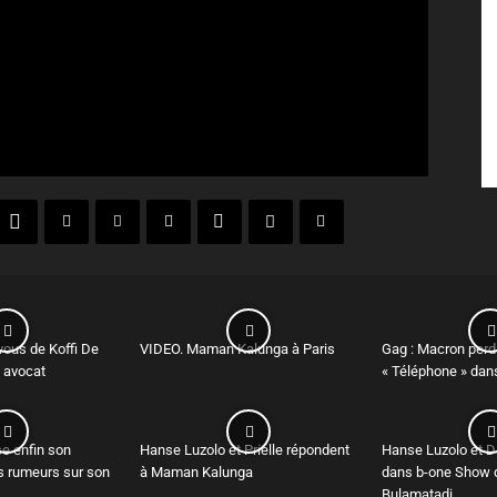
vous de Koffi De
VIDEO. Maman Kalunga à Paris
Gag : Macron perd
 avocat
« Téléphone » dan
e enfin son
Hanse Luzolo et Prielle répondent
Hanse Luzolo et 
es rumeurs sur son
à Maman Kalunga
dans b-one Show 
Bulamatadi