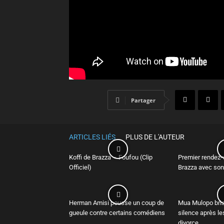
Partager
ARTICLES LIÉS
PLUS DE L'AUTEUR
Koffi de Brazza – Foufou (Clip
Premier rendez-
Officiel)
Brazza avec son
Herman Amisi pousse un coup de
Mua Mulopo bris
gueule contre certains comédiens
silence après l
divorce