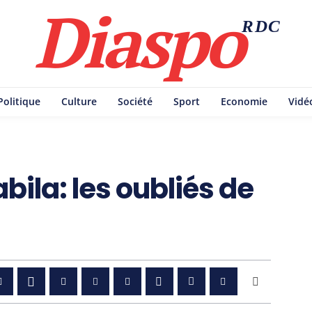
Diaspo
RDC
Politique
Culture
Société
Sport
Economie
Vidé
bila: les oubliés de