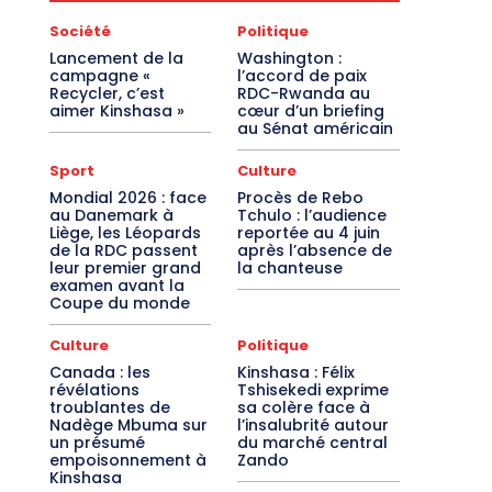
Société
Politique
Lancement de la
Washington :
campagne «
l’accord de paix
Recycler, c’est
RDC-Rwanda au
aimer Kinshasa »
cœur d’un briefing
au Sénat américain
Sport
Culture
Mondial 2026 : face
Procès de Rebo
au Danemark à
Tchulo : l’audience
Liège, les Léopards
reportée au 4 juin
de la RDC passent
après l’absence de
leur premier grand
la chanteuse
examen avant la
Coupe du monde
Culture
Politique
Canada : les
Kinshasa : Félix
révélations
Tshisekedi exprime
troublantes de
sa colère face à
Nadège Mbuma sur
l’insalubrité autour
un présumé
du marché central
empoisonnement à
Zando
Kinshasa