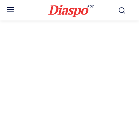
Diaspo
RDC