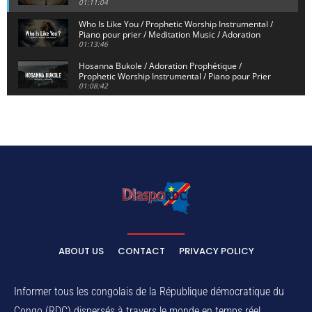
01:11:04
Who Is Like You / Prophetic Worship Instrumental /
Piano pour prier / Meditation Music / Adoration
01:13:46
Hosanna Bukole / Adoration Prophétique /
Prophetic Worship Instrumental / Piano pour Prier
01:08:42
We Bow Down and Worship Yahweh / Prosternés et
Adorons / Prophetic Worship Instrumental / Piano
01:12:55
Dieu de Secours - God of Rescue / Adoration
Prophétique / Worship Instrumental / Piano pour
Prier
01:29:15
Yahweh Sabaoth / Prophetic Worship Instrumental
/ Piano pour prier / Instrumental d'intercession
01:32:30
ELIKIA NA NGAI / Instrumental de Prière / 1H
d'Adoration / Instrumental d'intercession
ABOUT US
CONTACT
PRIVACY POLICY
01:03:38
Na Belema Na Yo / Instrumental Prophétique /
Piano pour prier / Soaking Worship Instrumental
Informer tous les congolais de la République démocratique du
01:17:32
Congo (RDC) dispersés à travers le monde en temps réel.