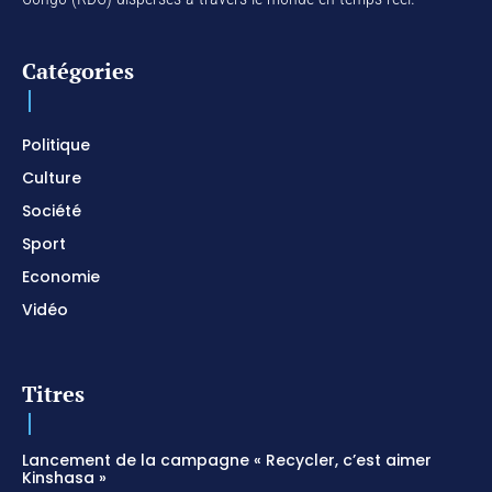
For Your Name Is Holy / Prophetic Worship
Instrumental / Prayer and Devotional / Piano pour
prier
01:22:49
Catégories
I SURRENDER / Soaking Worship Instrumental /
Prayer and Devotional / Piano pour prier /
Meditation
01:17:04
Politique
Culture
Société
Sport
Economie
Vidéo
Titres
Lancement de la campagne « Recycler, c’est aimer
Kinshasa »