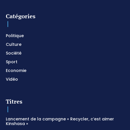
Instrumental / Prayer and Devotional / Piano pour
prier
01:22:49
Catégories
I SURRENDER / Soaking Worship Instrumental /
Prayer and Devotional / Piano pour prier /
Meditation
01:17:04
Politique
Culture
Société
Sport
Economie
Vidéo
Titres
Lancement de la campagne « Recycler, c’est aimer
Kinshasa »