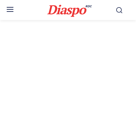
Diaspo
RDC