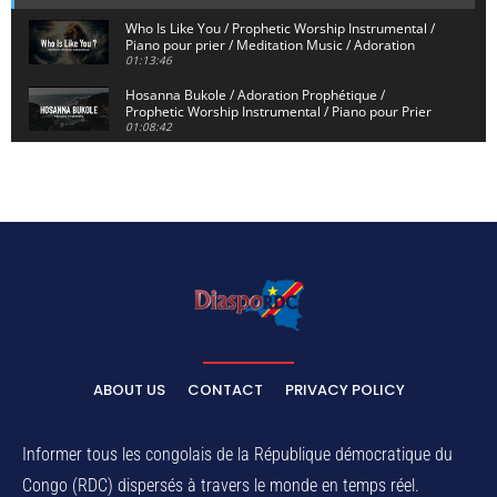
Who Is Like You / Prophetic Worship Instrumental /
Piano pour prier / Meditation Music / Adoration
01:13:46
Hosanna Bukole / Adoration Prophétique /
Prophetic Worship Instrumental / Piano pour Prier
01:08:42
We Bow Down and Worship Yahweh / Prosternés et
Adorons / Prophetic Worship Instrumental / Piano
01:12:55
Dieu de Secours - God of Rescue / Adoration
Prophétique / Worship Instrumental / Piano pour
Prier
01:29:15
Yahweh Sabaoth / Prophetic Worship Instrumental
/ Piano pour prier / Instrumental d'intercession
01:32:30
ELIKIA NA NGAI / Instrumental de Prière / 1H
d'Adoration / Instrumental d'intercession
ABOUT US
CONTACT
PRIVACY POLICY
01:03:38
Na Belema Na Yo / Instrumental Prophétique /
Piano pour prier / Soaking Worship Instrumental
Informer tous les congolais de la République démocratique du
01:17:32
Congo (RDC) dispersés à travers le monde en temps réel.
For Your Name Is Holy / Prophetic Worship