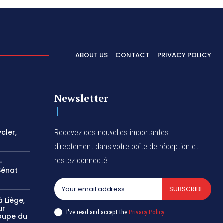
ABOUT US
CONTACT
PRIVACY POLICY
Newsletter
cler,
Recevez des nouvelles importantes
directement dans votre boîte de réception et
restez connecté !
-
Sénat
SUBSCRIBE
 Liège,
ur
I've read and accept the
Privacy Policy
.
oupe du