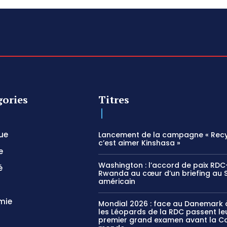
gories
Titres
que
Lancement de la campagne « Recy
c’est aimer Kinshasa »
e
Washington : l’accord de paix RDC
é
Rwanda au cœur d’un briefing au 
américain
mie
Mondial 2026 : face au Danemark à
les Léopards de la RDC passent le
premier grand examen avant la C