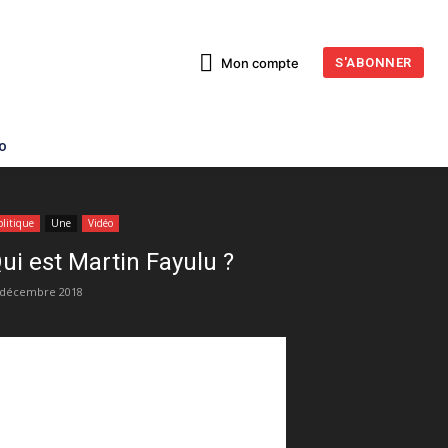
Mon compte
S'ABONNER
o
olitique
Une
Vidéo
ui est Martin Fayulu ?
 décembre 2018