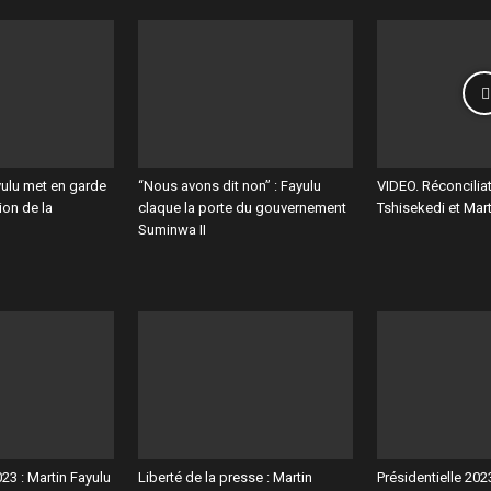
yulu met en garde
“Nous avons dit non” : Fayulu
VIDEO. Réconciliat
ion de la
claque la porte du gouvernement
Tshisekedi et Mart
Suminwa II
023 : Martin Fayulu
Liberté de la presse : Martin
Présidentielle 202