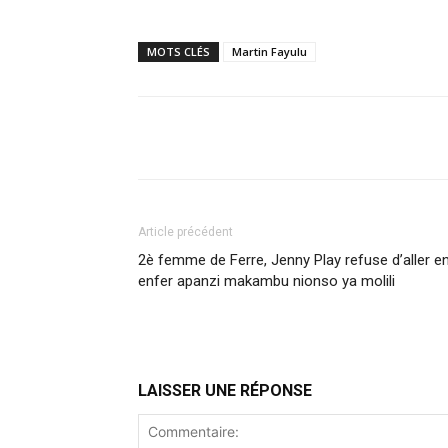
MOTS CLÉS
Martin Fayulu
Article précédent
2è femme de Ferre, Jenny Play refuse d’aller e
enfer apanzi makambu nionso ya molili
LAISSER UNE RÉPONSE