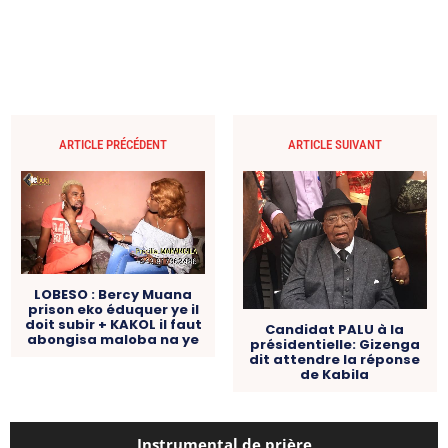
ARTICLE PRÉCÉDENT
ARTICLE SUIVANT
LOBESO : Bercy Muana
prison eko éduquer ye il
doit subir + KAKOL il faut
Candidat PALU à la
abongisa maloba na ye
présidentielle: Gizenga
dit attendre la réponse
de Kabila
Instrumental de prière