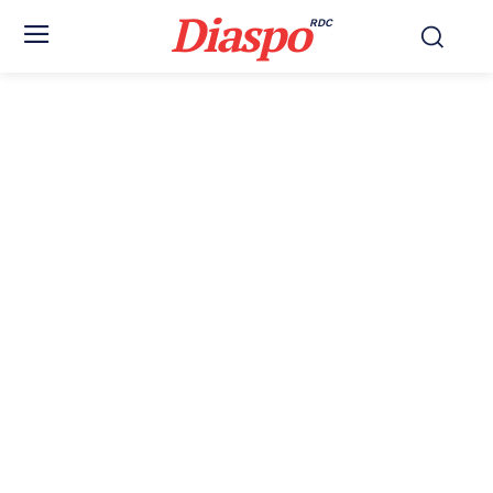
Diaspo
RDC