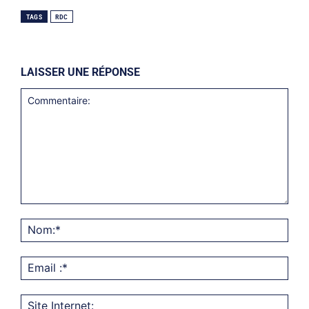
TAGS
RDC
LAISSER UNE RÉPONSE
Commentaire:
Nom
Emai
:*
Site