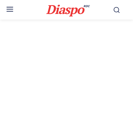
Diaspo
RDC