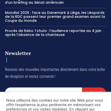
d’un briefing au Sénat américain
Mondial 2026 : face au Danemark à Liège, les Léopards
de la RDC passent leur premier grand examen avant la
Coupe du monde
Procès de Rebo Tchulo : l’audience reportée au 4 juin
après l’absence de la chanteuse
Newsletter
Recevez des nouvelles importantes directement dans votre boîte
de réception et restez connecté !
SUBSCRIBE
Nous utilisons des cookies sur notre site Web pour vous
I've read and accept the
Privacy Policy
.
offrir l'expérience la plus pertinente en mémorisant vos
préférences et vos visites répétées. En cliquant sur