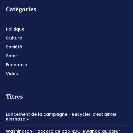
prier
01:22:49
Catégories
I SURRENDER / Soaking Worship Instrumental /
Prayer and Devotional / Piano pour prier /
Meditation
01:17:04
Politique
Culture
Société
Sport
Economie
Vidéo
Titres
Lancement de la campagne « Recycler, c’est aimer
Kinshasa »
Washington : l’accord de paix RDC-Rwanda au cœur