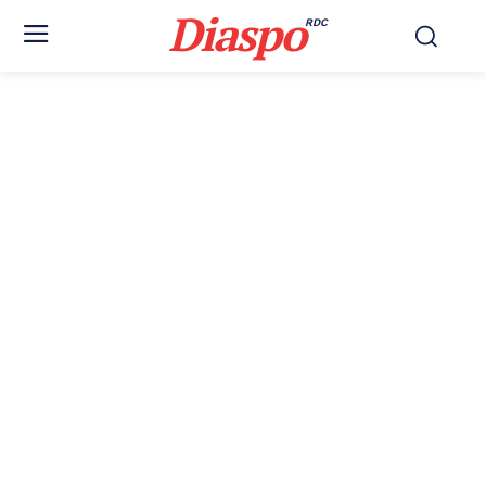
Diaspo
RDC