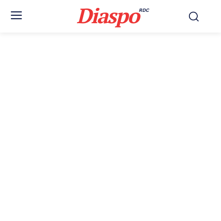
Diaspo
RDC