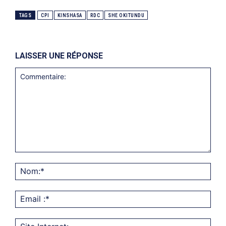
TAGS
CPI
KINSHASA
RDC
SHE OKITUNDU
LAISSER UNE RÉPONSE
Commentaire:
Nom
Emai
:*
Site