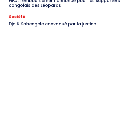
FIFA : remboursement annoncé pour les supporters
congolais des Léopards
Société
Djo K Kabengele convoqué par la justice