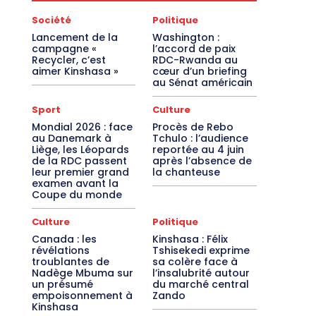
Société
Politique
Lancement de la
Washington :
campagne «
l’accord de paix
Recycler, c’est
RDC-Rwanda au
aimer Kinshasa »
cœur d’un briefing
au Sénat américain
Sport
Culture
Mondial 2026 : face
Procès de Rebo
au Danemark à
Tchulo : l’audience
Liège, les Léopards
reportée au 4 juin
de la RDC passent
après l’absence de
leur premier grand
la chanteuse
examen avant la
Coupe du monde
Culture
Politique
Canada : les
Kinshasa : Félix
révélations
Tshisekedi exprime
troublantes de
sa colère face à
Nadège Mbuma sur
l’insalubrité autour
un présumé
du marché central
empoisonnement à
Zando
Kinshasa