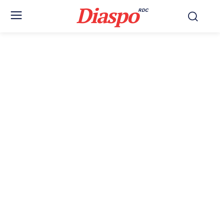
Diaspo
RDC