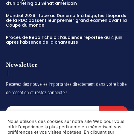
d’un briefing au Sénat américain
Mondial 2026 : face au Danemark à Liège, les Léopards
de la RDC passent leur premier grand examen avant la
Coupe du monde
Procès de Rebo Tchulo : l’audience reportée au 4 juin
après l’absence de la chanteuse
Newsletter
Recevez des nouvelles importantes directement dans votre boîte
de réception et restez connecté !
SUBSCRIBE
Nous utilisons des cookies sur notre site Web pour vous
I've read and accept the
Privacy Policy
.
offrir l'expérience la plus pertinente en mémorisant vos
préférences et vos visites répétées. En cliquant sur