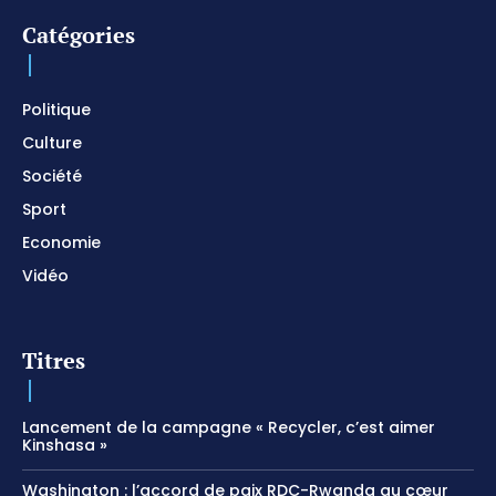
prier
01:22:49
Catégories
I SURRENDER / Soaking Worship Instrumental /
Prayer and Devotional / Piano pour prier /
Meditation
01:17:04
Politique
Culture
Société
Sport
Economie
Vidéo
Titres
Lancement de la campagne « Recycler, c’est aimer
Kinshasa »
Washington : l’accord de paix RDC-Rwanda au cœur