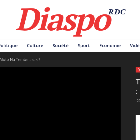
Diaspo
RDC
Politique
Culture
Société
Sport
Economie
Vidé
: Moto Na Tembe asuki?
P
T
:
29