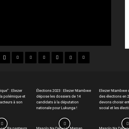
ique” : Eliezer
Élections 2023 : Eliezer Ntambwe
Eliezer Ntambwe c
la polémique et
dépose les dossiers de 14
des élections en 
racteurs à son
candidats à la députation
devons choisir entr
nationale pour Lukunga !
social et les élect
té : Ba pasteurs
Masolo Na Député : Maman
Masolo Na Député