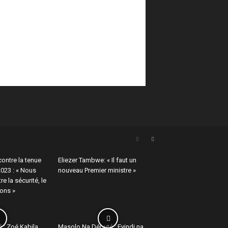
ontre la tenue
Eliezer Tambwe: « Il faut un
2023 : « Nous
nouveau Premier ministre »
e la sécurité, le
ions »
 : Zoé Kabila
Masolo Na Député : Eyindi na