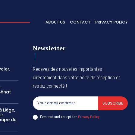
ABOUT US
CONTACT
PRIVACY POLICY
Newsletter
cler,
Recevez des nouvelles importantes
directement dans votre boîte de réception et
restez connecté !
-
Sénat
SUBSCRIBE
 Liège,
ur
I've read and accept the
Privacy Policy
.
oupe du