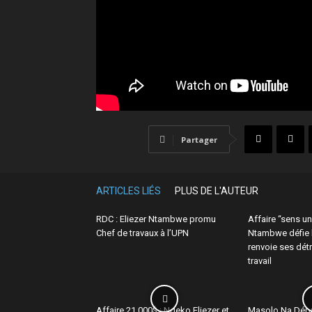
Partager
ARTICLES LIÉS
PLUS DE L'AUTEUR
RDC : Eliezer Ntambwe promu
Affaire “sens un
Chef de travaux à l’UPN
Ntambwe défie 
renvoie ses dét
travail
Affaire 21.000$ : Ndeko Eliezer et
Masolo Na Dépu