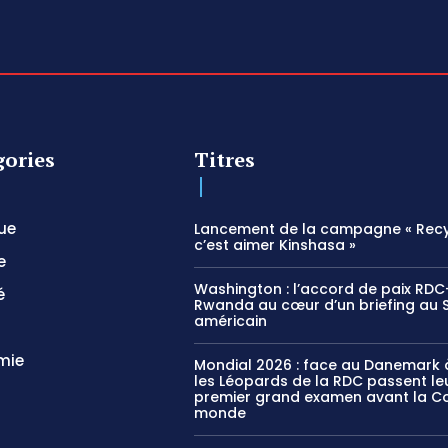
gories
Titres
que
Lancement de la campagne « Recy
c’est aimer Kinshasa »
e
Washington : l’accord de paix RDC
é
Rwanda au cœur d’un briefing au 
américain
mie
Mondial 2026 : face au Danemark à
les Léopards de la RDC passent le
premier grand examen avant la C
monde