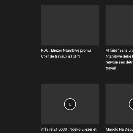
RDC : Eliezer Ntambwe promu
Affaire “sens uni
Chef de travaux à l’UPN
Ntambwe défie l
renvoie ses dét
travail
Affaire 21.000$ : Ndeko Eliezer et
Masolo Na Déput