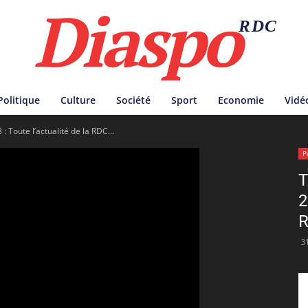
Diaspo
RDC
Politique
Culture
Société
Sport
Economie
Vidé
 Toute l’actualité de la RDC...
P
T
2
R
3