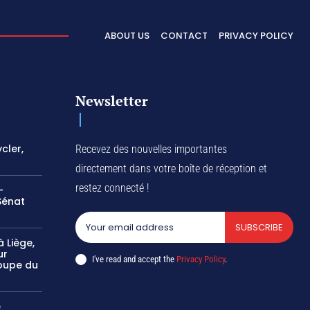
ABOUT US
CONTACT
PRIVACY POLICY
Newsletter
cler,
Recevez des nouvelles importantes
directement dans votre boîte de réception et
restez connecté !
-
Sénat
SUBSCRIBE
 Liège,
ur
I've read and accept the
Privacy Policy
.
oupe du
e