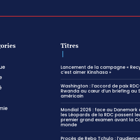
ories
Titres
que
Lancement de la campagne « Recy
c’est aimer Kinshasa »
e
Washington : l’accord de paix RDC
é
Rwanda au cœur d’un briefing au 
américain
mie
Mondial 2026 : face au Danemark à
les Léopards de la RDC passent le
premier grand examen avant la C
monde
Procès de Rebo Tchulo : l’audienc