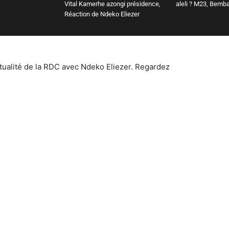
Vital Kamerhe azongi présidence,
aleli ? M23, Bemb
Réaction de Ndeko Eliezer
ctualité de la RDC avec Ndeko Eliezer. Regardez