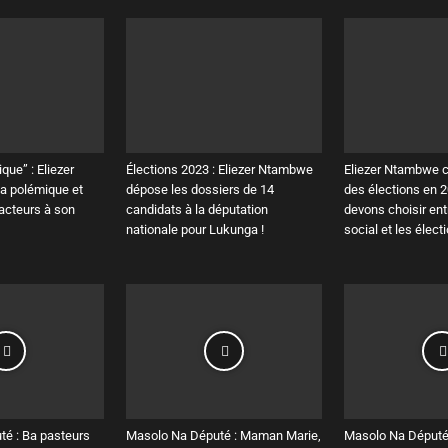
que” : Eliezer
Élections 2023 : Eliezer Ntambwe
Eliezer Ntambwe c
a polémique et
dépose les dossiers de 14
des élections en 2
racteurs à son
candidats à la députation
devons choisir entr
nationale pour Lukunga !
social et les élect
é : Ba pasteurs
Masolo Na Député : Maman Marie,
Masolo Na Député 