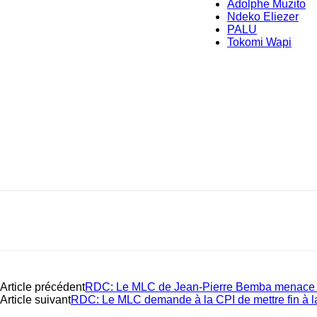
Adolphe Muzito
Ndeko Eliezer
PALU
Tokomi Wapi
Article précédent
RDC: Le MLC de Jean-Pierre Bemba menace de
Article suivant
RDC: Le MLC demande à la CPI de mettre fin à la