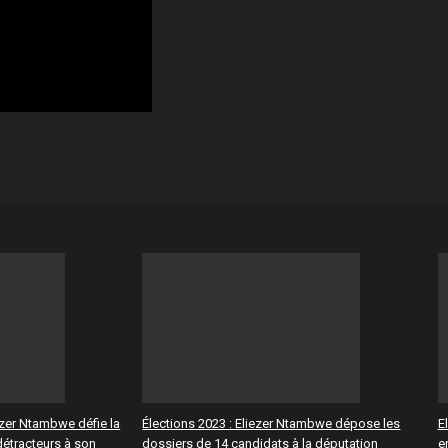
iezer Ntambwe défie la
Élections 2023 : Eliezer Ntambwe dépose les
E
détracteurs à son
dossiers de 14 candidats à la députation
e