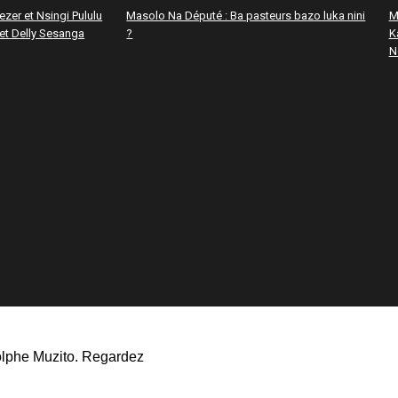
ezer et Nsingi Pululu
Masolo Na Député : Ba pasteurs bazo luka nini
M
 et Delly Sesanga
?
K
N
olphe Muzito. Regardez