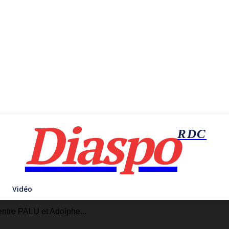
Diaspo
RDC
Vidéo
ntre PALU et Adolphe...