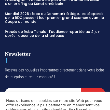
d’un briefing au Sénat américain
Mondial 2026 : face au Danemark à Liège, les Léopards
de la RDC passent leur premier grand examen avant la
Coupe du monde
Procès de Rebo Tchulo : l’audience reportée au 4 juin
après l’absence de la chanteuse
Newsletter
Recevez des nouvelles importantes directement dans votre boîte
de réception et restez connecté !
SUBSCRIBE
Nous utilisons des cookies sur notre site Web pour vous
I've read and accept the
Privacy Policy
.
offrir l'expérience la plus pertinente en mémorisant vos
préférences et vos visites répétées. En cliquant sur