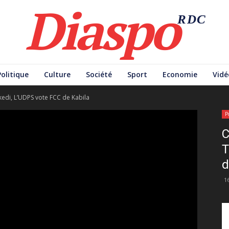
Diaspo
RDC
Politique
Culture
Société
Sport
Economie
Vidé
sekedi, L’UDPS vote FCC de Kabila
P
C
T
d
1