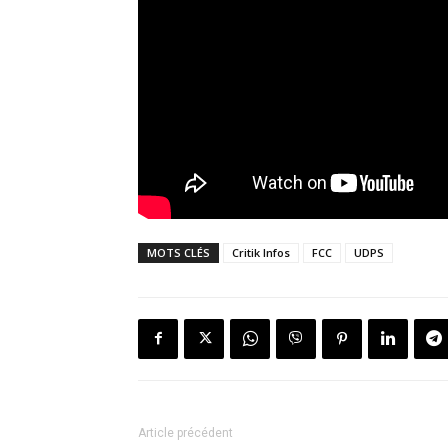
MOTS CLÉS
Critik Infos
FCC
UDPS
Article précédent