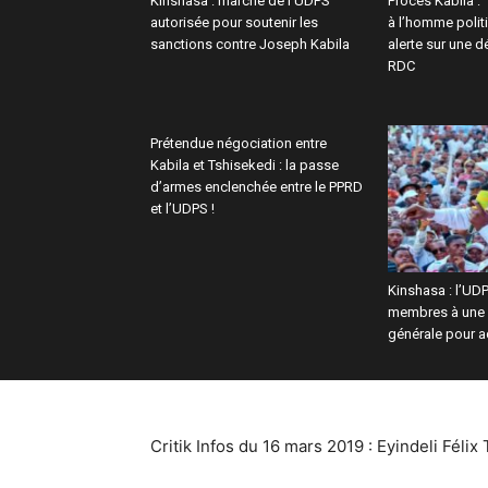
Kinshasa : marche de l’UDPS
Procès Kabila :
autorisée pour soutenir les
à l’homme polit
sanctions contre Joseph Kabila
alerte sur une dé
RDC
Prétendue négociation entre
Kabila et Tshisekedi : la passe
d’armes enclenchée entre le PPRD
et l’UDPS !
Kinshasa : l’UD
membres à une 
générale pour a
Critik Infos du 16 mars 2019 : Eyindeli Féli