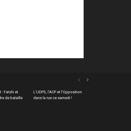
 : Fatshi et
L’UDPS, l’ACP et l’Opposition
re de bataille
dans la rue ce samedi !