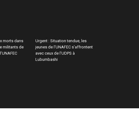
x morts dans
Urgent : Situation tendue, les
e militants de
jeunes de l’UNAFEC s’affrontent
 l’UNAFEC
avec ceux de l’UDPS à
Lubumbashi