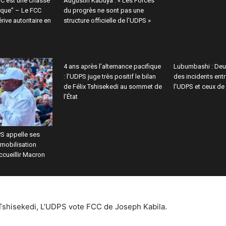
 “C’est une chasse
Augustin Kabuya : « Les Forces
ique” – Le FCC
du progrès ne sont pas une
rive autoritaire en
structure officielle de l’UDPS »
4 ans après l’alternance pacifique
Lubumbashi : Deu
: l’UDPS juge très positif le bilan
des incidents entr
de Félix Tshisekedi au sommet de
l’UDPS et ceux de
l’État
PS appelle ses
mobilisation
ccueillir Macron
x Tshisekedi, L’UDPS vote FCC de Joseph Kabila.