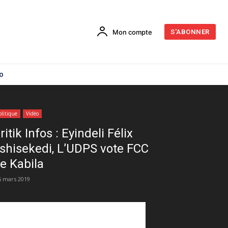
Mon compte
S'ABONNER
o
olitique
Vidéo
ritik Infos : Eyindeli Félix
shisekedi, L’UDPS vote FCC
e Kabila
6 mars 2019